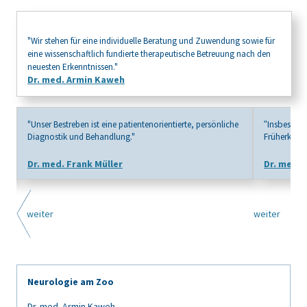
"Wir stehen für eine individuelle Beratung und Zuwendung sowie für
eine wissenschaftlich fundierte therapeutische Betreuung nach den
neuesten Erkenntnissen."
Dr. med. Armin Kaweh
"Unser Bestreben ist eine patientenorientierte, persönliche
Insbesond
"
Diagnostik und Behandlung."
Früherkennu
Dr. med. Frank Müller
Dr. med. 
weiter
weiter
Neurologie am Zoo
Dr. med. Armin Kaweh