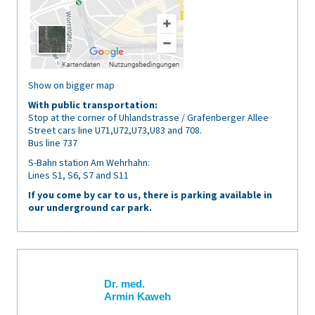
Show on bigger map
With public transportation:
Stop at the corner of Uhlandstrasse / Grafenberger Allee
Street cars line U71,U72,U73,U83 and 708.
Bus line 737
S-Bahn station Am Wehrhahn:
Lines S1, S6, S7 and S11
If you come by car to us, there is parking available in
our underground car park.
Dr. med.
Armin Kaweh