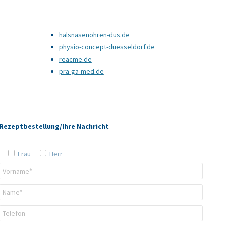
halsnasenohren-dus.de
physio-concept-duesseldorf.de
reacme.de
pra-ga-med.de
Rezeptbestellung/Ihre Nachricht
Frau
Herr