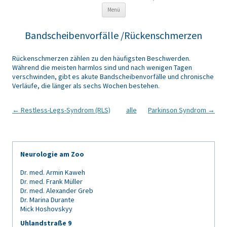
Zum Inhalt springen
Menü
Bandscheibenvorfälle /Rückenschmerzen
Rückenschmerzen zählen zu den häufigsten Beschwerden.
Während die meisten harmlos sind und nach wenigen Tagen
verschwinden, gibt es akute Bandscheibenvorfälle und chronische
Verläufe, die länger als sechs Wochen bestehen.
Artikel-Navigation
←
Restless-Legs-Syndrom (RLS)
alle
Parkinson Syndrom
→
Neurologie am Zoo
Dr. med. Armin Kaweh
Dr. med. Frank Müller
Dr. med. Alexander Greb
Dr. Marina Durante
Mick Hoshovskyy
Uhlandstraße 9