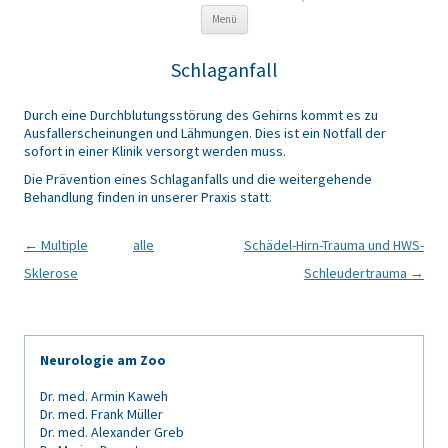
Zum Inhalt springen
Menü
Schlaganfall
Durch eine Durchblutungsstörung des Gehirns kommt es zu
Ausfallerscheinungen und Lähmungen. Dies ist ein Notfall der
sofort in einer Klinik versorgt werden muss.
Die Prävention eines Schlaganfalls und die weitergehende
Behandlung finden in unserer Praxis statt.
Artikel-Navigation
←
Multiple
alle
Schädel-Hirn-Trauma und HWS-
Sklerose
Schleudertrauma
→
Neurologie am Zoo
Dr. med. Armin Kaweh
Dr. med. Frank Müller
Dr. med. Alexander Greb